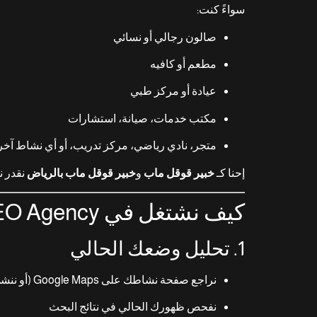
سواءً كنت:
صالون رجالي أو نسائي
مطعم أو كافيه
عيادة أو مركز طبي
مكتب خدمات، صيانة، استشارات
متجر، نادي رياضي، مركز تدريب، أو أي نشاط آخر
إحنا كـ
خبير قوقل ماب
و
خبير قوقل ماب بالرياض
نقدر ن
كيف نشتغل في Bandar SEO Agency على تحسين خرائط قوقل؟
1. تحليل وضعك الحالي
نراجع صفحة نشاطك على Google Maps (أو ننشئ صفحة جديدة لو ما عندك)
نفحص ظهورك الحالي في نتائج البحث