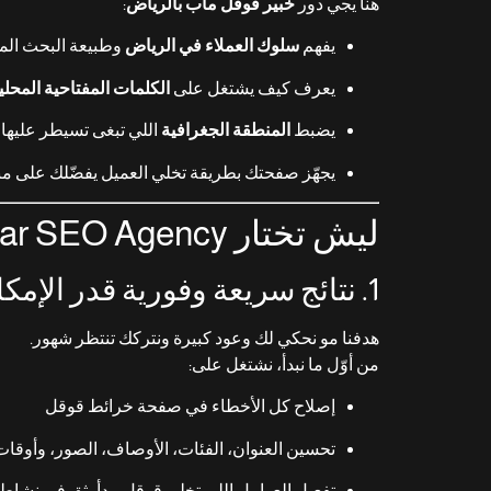
هنا يجي دور
خبير قوقل ماب بالرياض
:
يفهم
سلوك العملاء في الرياض
وطبيعة البحث الم
يعرف كيف يشتغل على
الكلمات المفتاحية المحلي
يضبط
المنطقة الجغرافية
اللي تبغى تسيطر عليها
يجهّز صفحتك بطريقة تخلي العميل يفضّلك على م
ليش تختار Bandar SEO Agency كـ خبير قوقل ماب وخبير قوقل ماب بالرياض؟
1. نتائج سريعة وفورية قدر الإمكان
هدفنا مو نحكي لك وعود كبيرة ونتركك تنتظر شهور.
من أوّل ما نبدأ، نشتغل على:
إصلاح كل الأخطاء في صفحة خرائط قوقل
تحسين العنوان، الفئات، الأوصاف، الصور، وأوقات
تفعيل العوامل اللي تخلي قوقل يبدأ يثق في نشا