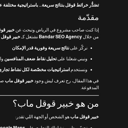
تصَدُّر خرائط قوقل بنتائج سريعة… باستراتيجية مختلفة
مقدّمة
إذا كنت صاحب مشروع في الرياض وتبحث عن
خبير قو
من خلال
Bandar SEO Agency
نشتغل كـ
خبير قوقل 
نركّز على
نتائج سريعة وفورية قدر الإمكان
ونبني شغلنا على
تحليل نقاط ضعف المنافسين
واس
ونستخدم
استراتيجيات مخصّصة لكل نشاط تجاري
في هذا المقال، رح تعرف ليش وجود
خبير قوقل ماب
صار
المدفوعة.
من هو خبير قوقل ماب؟
خبير قوقل ماب
هو الشخص أو الجهة اللي تقدر:
تحسّن ظهور نشاطك التجاري على
oogle Maps